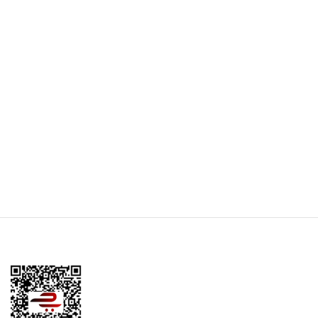
Antep Fıstıklı Çekme Helva
Sade Çekme Helva 280 gr
280 gr
₺
110,00
₺
152,00
Sepete Ekle
Sepete Ekle