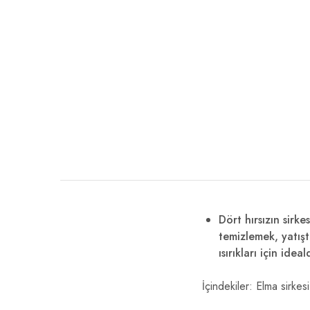
Dört hırsızın sirkes
temizlemek, yatışt
ısırıkları için id
İçindekiler: Elma sirkes