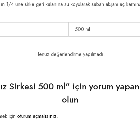
ın 1/4 üne sirke geri kalanına su koyularak sabah akşam aç karnına i
500 ml
Henüz değerlendirme yapılmadı.
ız Sirkesi 500 ml” için yorum yapan i
olun
mek için
oturum açmalısınız
.