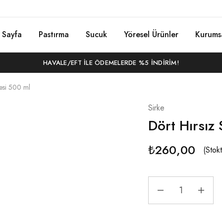
 Sayfa
Pastırma
Sucuk
Yöresel Ürünler
Kurums
HAVALE/EFT ILE ÖDEMELERDE %5 İNDIRIM!
kesi 500 ml
Sirke
Dört Hırsız 
₺
260,00
(Stok