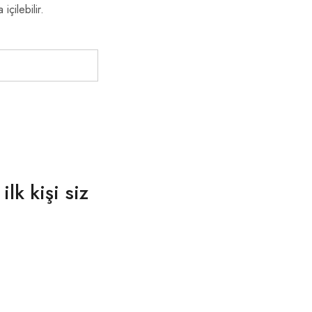
çilebilir.
lk kişi siz