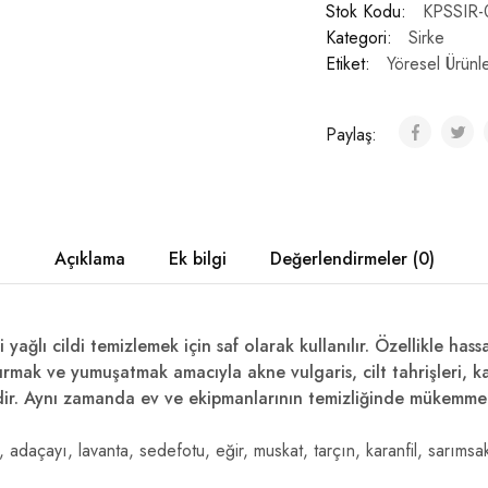
Stok Kodu:
KPSSIR-
Kategori:
Sirke
Etiket:
Yöresel Ürünl
Paylaş:
Açıklama
Ek bilgi
Değerlendirmeler (0)
i yağlı cildi temizlemek için saf olarak kullanılır. Özellikle hassa
ırmak ve yumuşatmak amacıyla akne vulgaris, cilt tahrişleri, ka
ealdir. Aynı zamanda ev ve ekipmanlarının temizliğinde mükemme
i, adaçayı, lavanta, sedefotu, eğir, muskat, tarçın, karanfil, sarıms