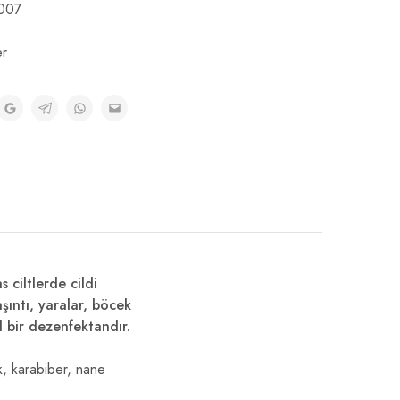
007
er
s ciltlerde cildi
şıntı, yaralar, böcek
l bir dezenfektandır.
ak, karabiber, nane