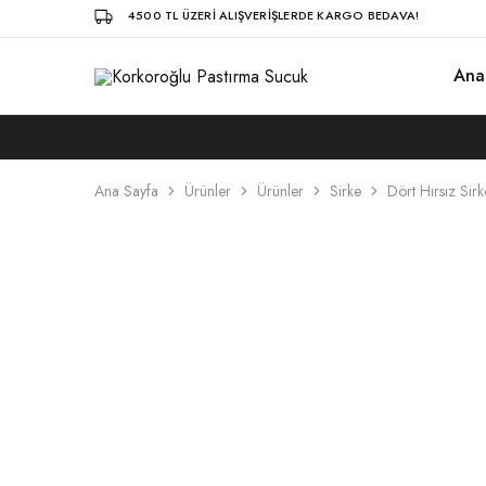
4500 TL ÜZERI ALIŞVERIŞLERDE KARGO BEDAVA!
Ana
Korkoroğlu
5.
Pastırma
Kuşak
Sucuk
Kastamonu
Pastırmacısı…
Ana Sayfa
Ürünler
Ürünler
Sirke
Dört Hırsız Sir