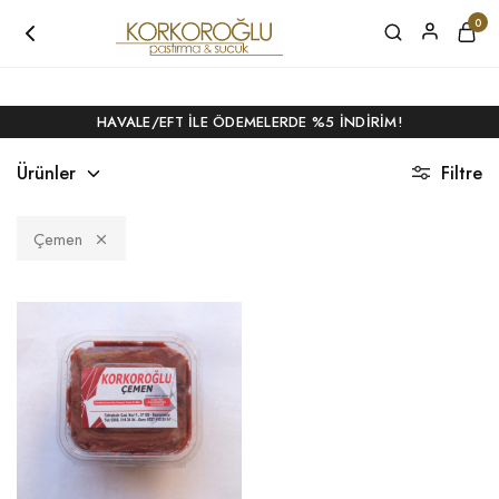
4500 TL ÜZERI ALIŞVERIŞLERDE KARGO BEDAVA!
0
HAVALE/EFT ILE ÖDEMELERDE %5 İNDIRIM!
Ürünler
Filtre
Çemen