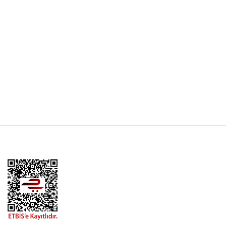
Çemenli Sırt Pastırma
₺
735,00
–
₺
2.940,00
Ürünleri görüntüle