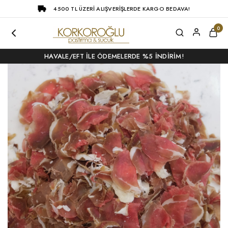
4500 TL ÜZERI ALIŞVERIŞLERDE KARGO BEDAVA!
0
HAVALE/EFT ILE ÖDEMELERDE %5 İNDIRIM!